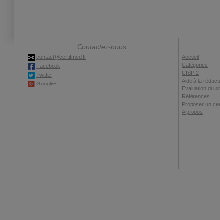
Contactez-nous
contact@certifmed.fr
Accueil
Catégories
Facebook
CISP-2
Twitter
Aide à la rédact
Google+
Evaluation du si
Références
Proposer un cert
A propos